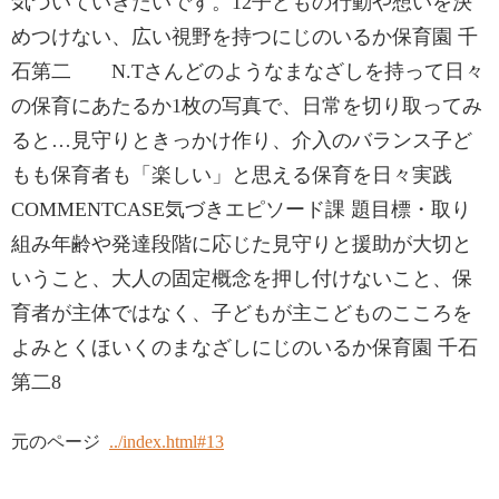
気づいていきたいです。12子どもの行動や想いを決
めつけない、広い視野を持つにじのいるか保育園 千
石第二 N.Tさんどのようなまなざしを持って日々
の保育にあたるか1枚の写真で、日常を切り取ってみ
ると…見守りときっかけ作り、介入のバランス子ど
もも保育者も「楽しい」と思える保育を日々実践
COMMENTCASE気づきエピソード課 題目標・取り
組み年齢や発達段階に応じた見守りと援助が大切と
いうこと、大人の固定概念を押し付けないこと、保
育者が主体ではなく、子どもが主こどものこころを
よみとくほいくのまなざしにじのいるか保育園 千石
第二8
元のページ
../index.html#13