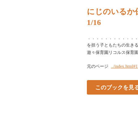
にじのいるか保
1/16
．．．．．．．．．．．．
を担う子ともたちの生き
遊々保育園リコルス保育
元のページ
../index.html#1
このブックを見