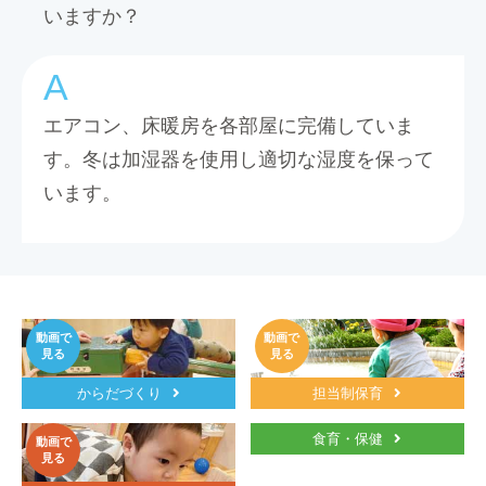
いますか？
エアコン、床暖房を各部屋に完備していま
す。冬は加湿器を使用し適切な湿度を保って
います。
動画で
動画で
見る
見る
からだづくり
担当制保育
食育・保健
動画で
見る