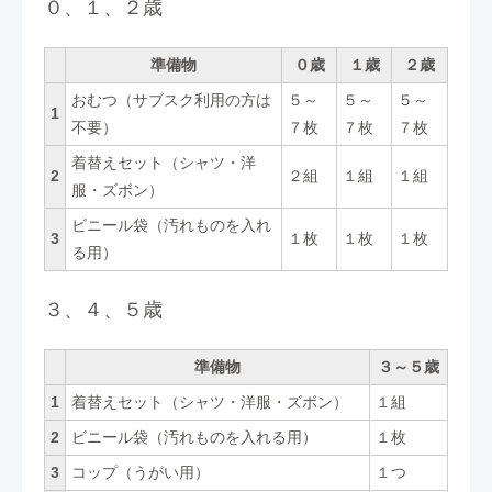
０、１、２歳
準備物
０歳
１歳
２歳
おむつ（サブスク利用の方は
５～
５～
５～
1
不要）
７枚
７枚
７枚
着替えセット（シャツ・洋
2
２組
１組
１組
服・ズボン）
ビニール袋（汚れものを入れ
3
１枚
１枚
１枚
る用）
３、４、５歳
準備物
３～５歳
1
着替えセット（シャツ・洋服・ズボン）
１組
2
ビニール袋（汚れものを入れる用）
１枚
3
コップ（うがい用）
１つ