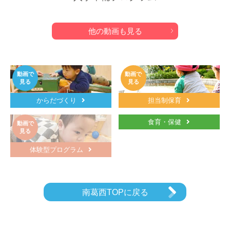
他の動画も見る
動画で
動画で
見る
見る
からだづくり
担当制保育
食育・保健
動画で
見る
体験型プログラム
南葛西TOPに戻る