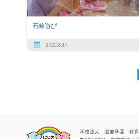
石鹸遊び
2022.8.17
学校法人 滋慶学園 保