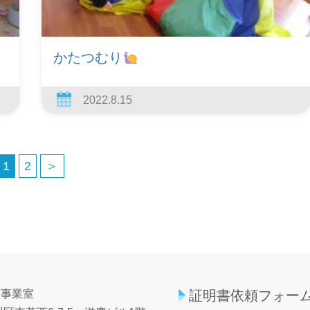
かたつむり
2022.8.15
1
2
＞
育事業室
証明書依頼フォー