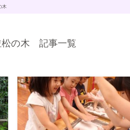
の木
並松の木 記事一覧