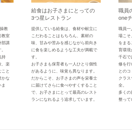
給食はお子さまにとっての
職員
！
3つ星レストラン
on
操教
提供している給食は、食材や献立に
職員一
楽教室
こだわることはもちろん、素材の
場こそ
外部講
味、甘みや苦みを感じながら前向き
をまる
す。
に食を楽しめるような工夫が満載で
育環境
気持
す。
千石で
欲、楽
お子さまも保育者も一人ひとり個性
修を行
むこと
があるように、味覚も異なります。
とのコ
豊かな
だからこそ、お子さまの声を栄養士
クラス
いま
に届けてさらに食べやすくすること
全。
で、お子さまにとって最高のレスト
多くの
ランになれるよう追求しています。
整って