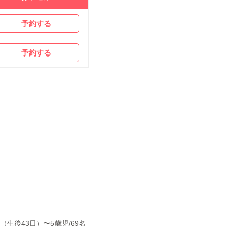
予約する
予約する
（生後43日）〜5歳児/69名