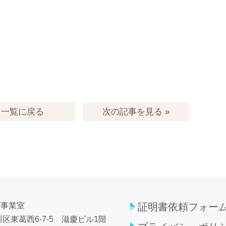
一覧
に戻る
次の記事
を見る
»
育事業室
証明書依頼フォー
区東葛西6-7-5
滋慶ビル1階