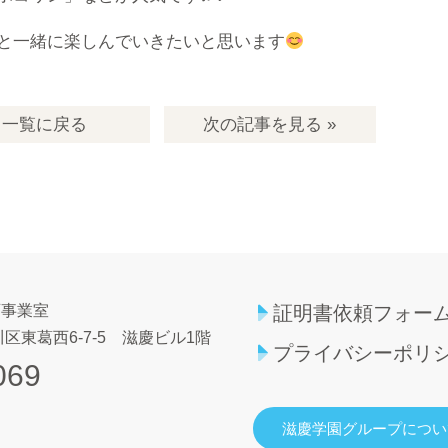
と一緒に楽しんでいきたいと思います
一覧
に戻る
次の記事
を見る
»
育事業室
証明書依頼フォー
区東葛西6-7-5
滋慶ビル1階
プライバシーポリ
069
滋慶学園グループについ