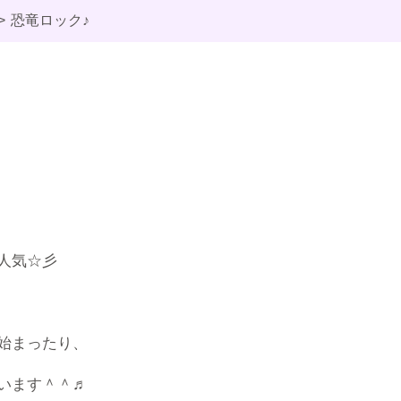
恐竜ロック♪
人気☆彡
始まったり、
います＾＾♬