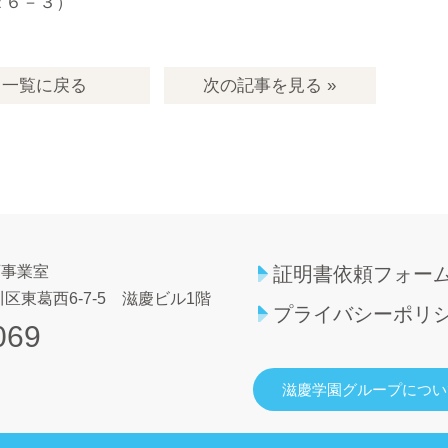
２６－３）
一覧
に戻る
次の記事
を見る
»
育事業室
証明書依頼フォー
区東葛西6-7-5
滋慶ビル1階
プライバシーポリ
069
滋慶学園グループについ