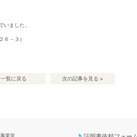
でいました。
２６－３）
一覧
に戻る
次の記事
を見る
»
育事業室
証明書依頼フォー