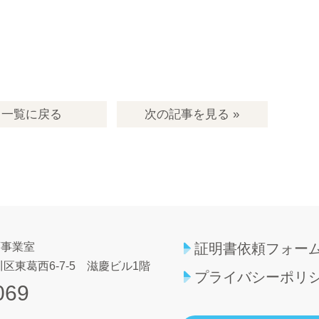
一覧
に戻る
次の記事
を見る
»
育事業室
証明書依頼フォー
区東葛西6-7-5
滋慶ビル1階
プライバシーポリ
069