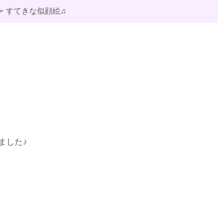
すてきな似顔絵♫
ました♪