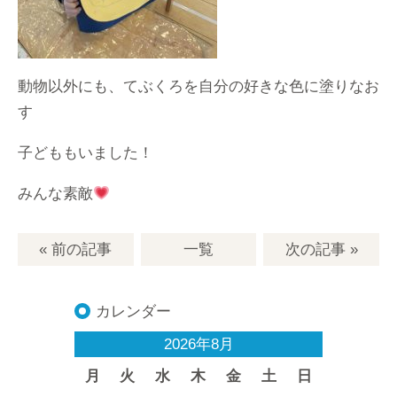
動物以外にも、てぶくろを自分の好きな色に塗りなお
す
子どももいました！
みんな素敵
« 前の記事
一覧
次の記事
»
カレンダー
2026年8月
月
火
水
木
金
土
日