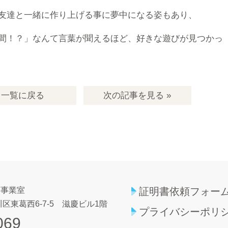
友達と一緒に作り上げる事に夢中になる姿もあり、
間！？」なんて言葉が聞えるほど、好きな遊びが見つかっ
一覧
に戻る
次の記事
を見る
»
育事業室
証明書依頼フォー
区東葛西6-7-5
滋慶ビル1階
プライバシーポリ
069