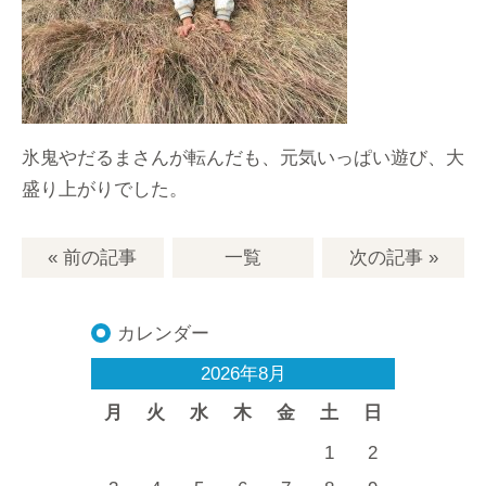
氷鬼やだるまさんが転んだも、元気いっぱい遊び、大
盛り上がりでした。
« 前の記事
一覧
次の記事
»
カレンダー
2026年8月
月
火
水
木
金
土
日
1
2