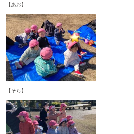
【あお】
【そら】