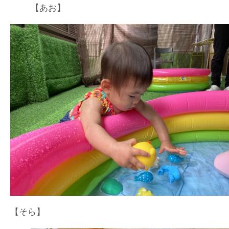
【あお】
【そら】