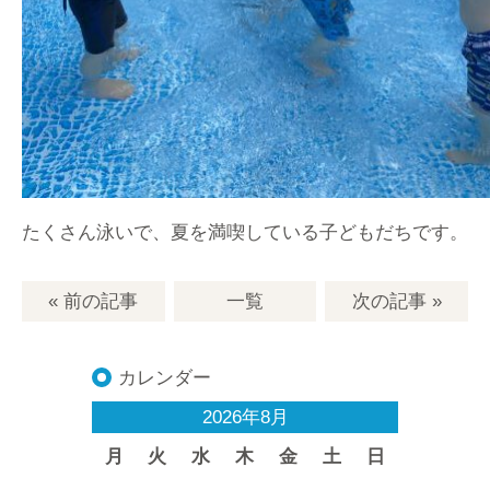
たくさん泳いで、夏を満喫している子どもだちです。
« 前の記事
一覧
次の記事
»
カレンダー
2026年8月
月
火
水
木
金
土
日