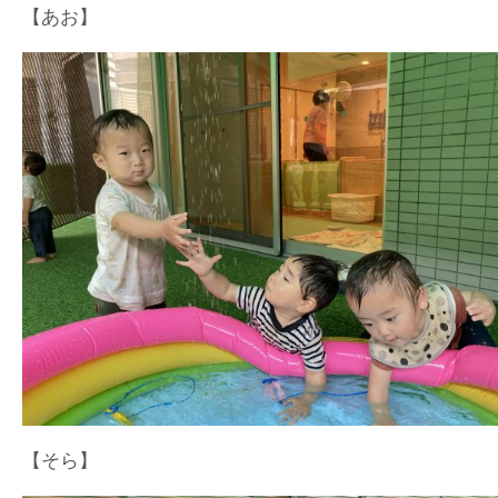
【あお】
【そら】