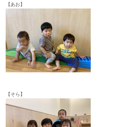
【あお】
【そら】