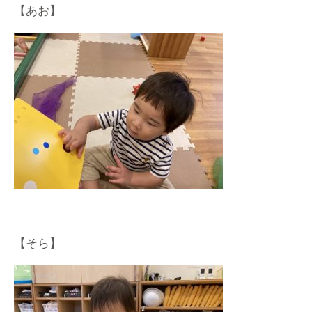
【あお】
【そら】