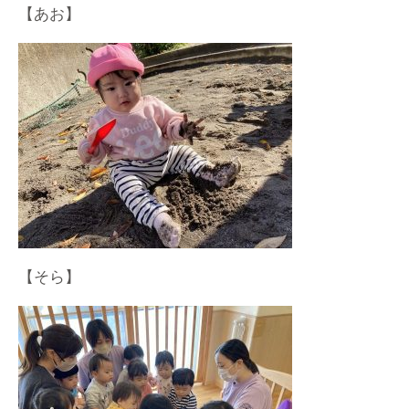
【あお】
【そら】