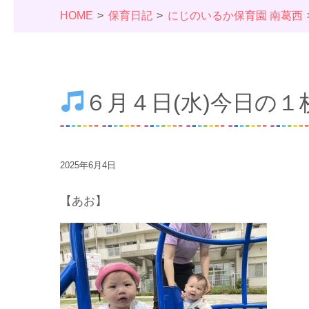
HOME
保育日記
にじのいるか保育園 南葛西
６月４日(水)今日の１
2025年6月4日
【あお】