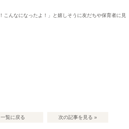
！こんなになったよ！」と嬉しそうに友だちや保育者に見
一覧
に戻る
次の記事
を見る
»