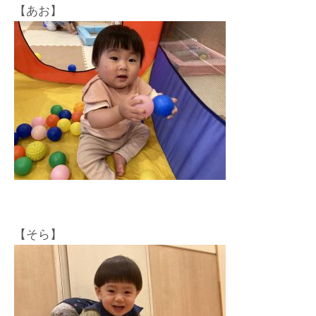
【あお】
【そら】