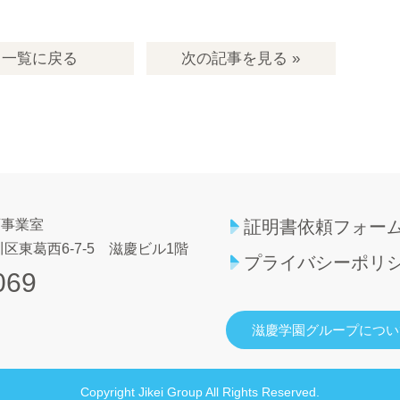
一覧
に戻る
次の記事
を見る
»
育事業室
証明書依頼フォー
区東葛西6-7-5
滋慶ビル1階
プライバシーポリ
069
滋慶学園グループについ
Copyright Jikei Group All Rights Reserved.