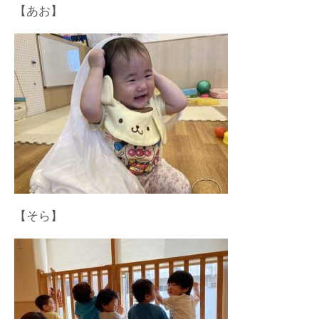
【あお】
【そら】