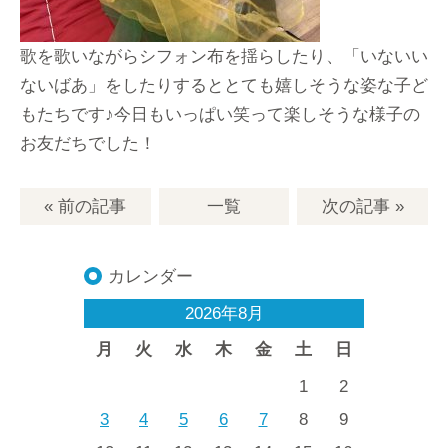
歌を歌いながらシフォン布を揺らしたり、「いないい
ないばあ」をしたりするととても嬉しそうな姿な子ど
もたちです♪今日もいっぱい笑って楽しそうな様子の
お友だちでした！
« 前の記事
一覧
次の記事
»
カレンダー
2026年8月
月
火
水
木
金
土
日
1
2
3
4
5
6
7
8
9