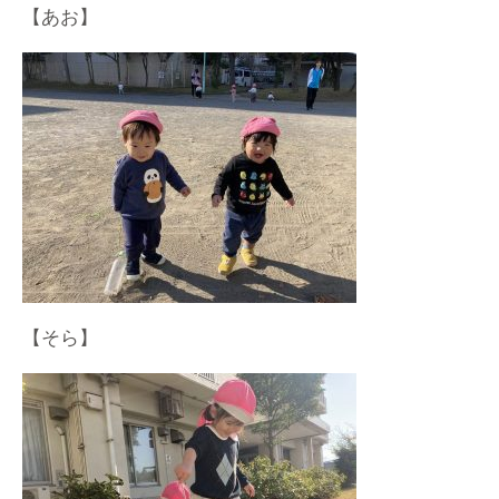
【あお】
【そら】