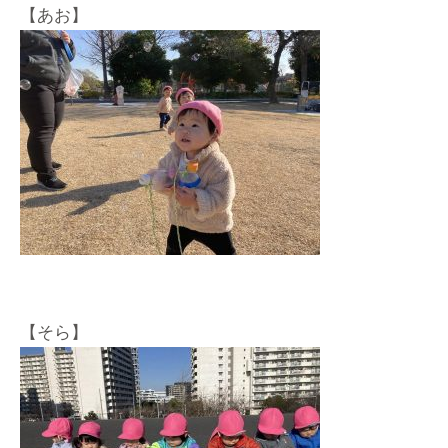
【あお】
【そら】