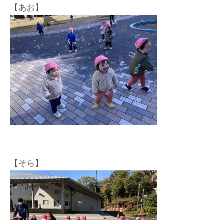
【あお】
【そら】