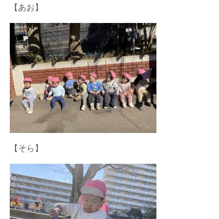
【あお】
【そら】