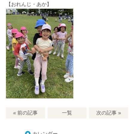
【おれんじ・あか】
« 前の記事
一覧
次の記事
»
カレンダー