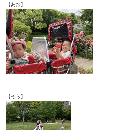
【あお】
【そら】