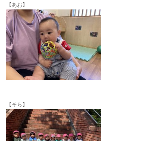
【あお】
【そら】