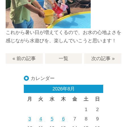
これから暑い日が増えてくるので、お水の心地よさを
感じながら水遊びを、楽しんでいこうと思います！
« 前の記事
一覧
次の記事
»
カレンダー
2026年8月
月
火
水
木
金
土
日
1
2
3
4
5
6
7
8
9