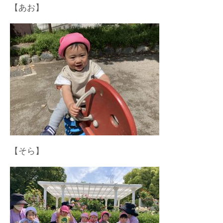
【あお】
【そら】