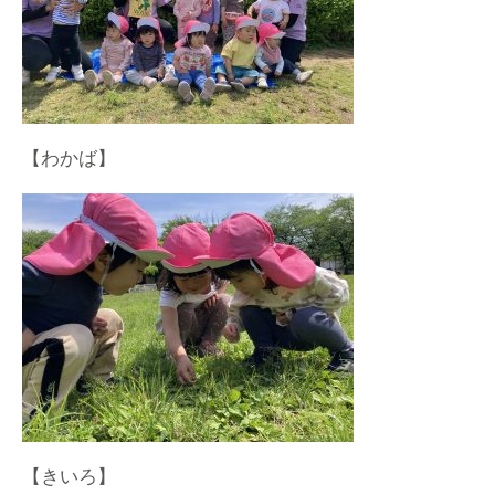
【わかば】
【きいろ】