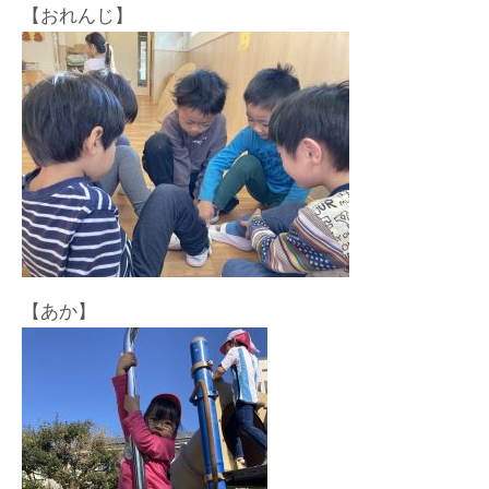
【おれんじ】
【あか】