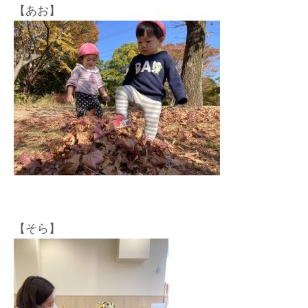
【あお】
【そら】