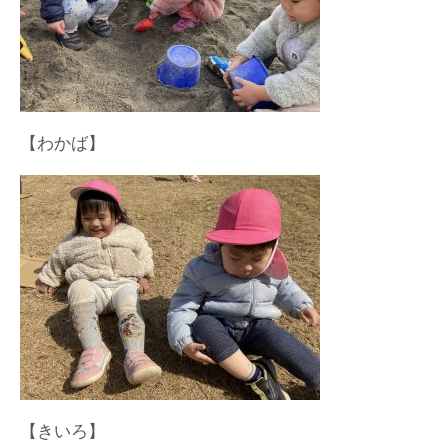
【わかば】
【きいろ】