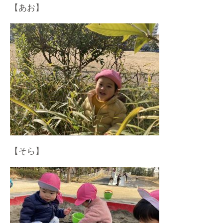
【あお】
【そら】