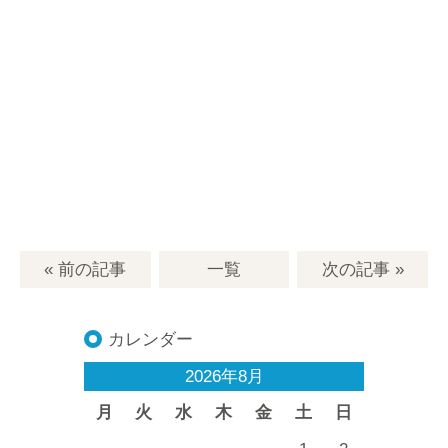
« 前の記事
一覧
次の記事
»
カレンダー
2026年8月
月
火
水
木
金
土
日