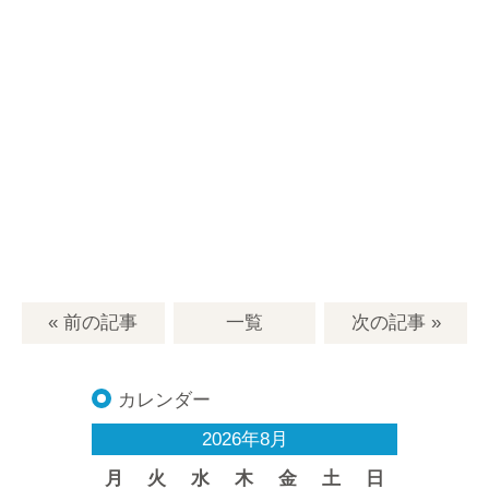
« 前の記事
一覧
次の記事
»
カレンダー
2026年8月
月
火
水
木
金
土
日