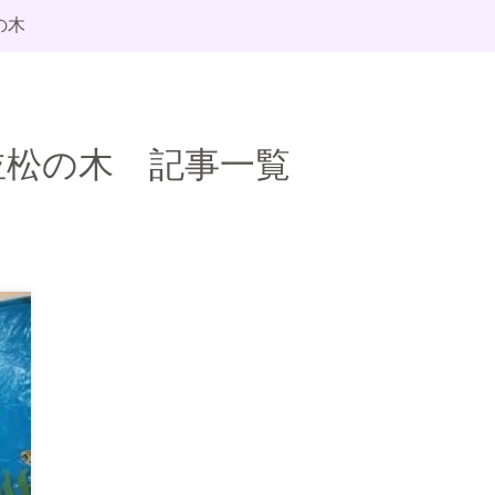
の木
並松の木 記事一覧