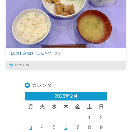
【給食】唐揚げ（玉ねぎソース）
2025.2.28
カレンダー
2025年2月
月
火
水
木
金
土
日
1
2
3
4
5
6
7
8
9