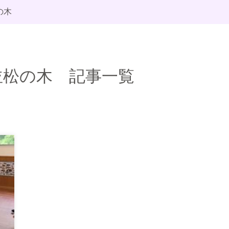
の木
並松の木 記事一覧