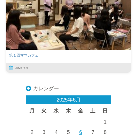
第１回ママカフェ
2025.6.6
カレンダー
2025年6月
月
火
水
木
金
土
日
1
2
3
4
5
6
7
8