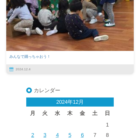
みんなで踊っちゃおう！
2024.12.4
カレンダー
2024年12月
月
火
水
木
金
土
日
1
2
3
4
5
6
7
8