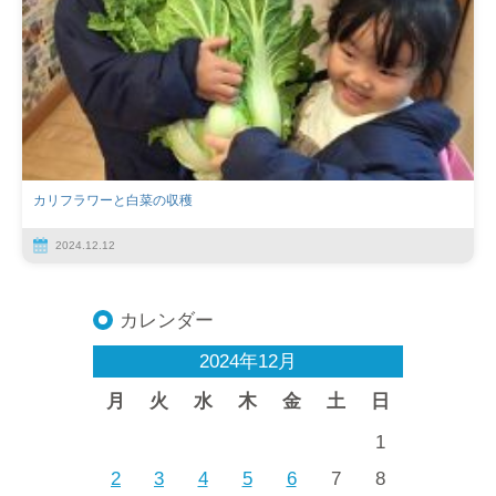
カリフラワーと白菜の収穫
2024.12.12
カレンダー
2024年12月
月
火
水
木
金
土
日
1
2
3
4
5
6
7
8