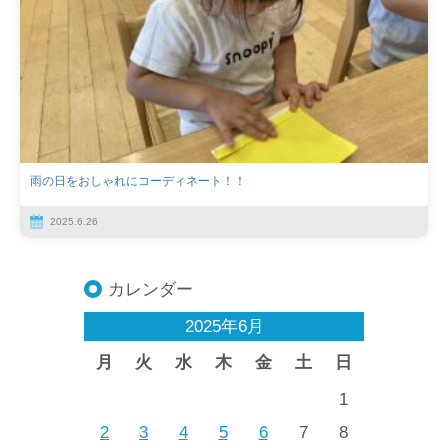
雨の日をおしゃれにコーディネート！！
2025.6.26
カレンダー
2025年6月
月
火
水
木
金
土
日
1
2
3
4
5
6
7
8