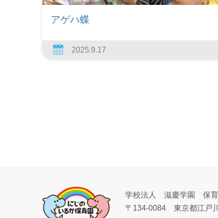
アゲハ蝶
2025.9.17
学校法人 滋慶学園 保
〒134-0084
東京都江戸川