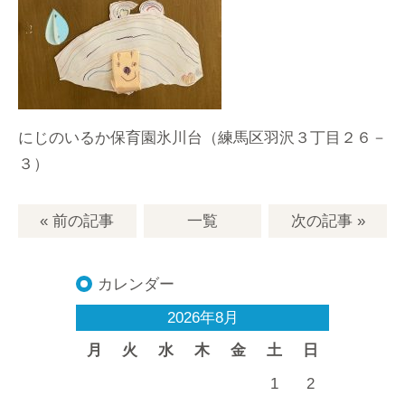
にじのいるか保育園氷川台（練馬区羽沢３丁目２６－
３）
« 前の記事
一覧
次の記事
»
カレンダー
2026年8月
月
火
水
木
金
土
日
1
2