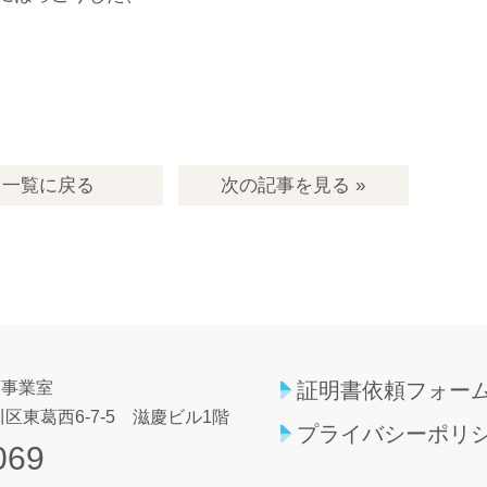
一覧
に戻る
次の記事
を見る
»
育事業室
証明書依頼フォー
区東葛西6-7-5
滋慶ビル1階
プライバシーポリ
069