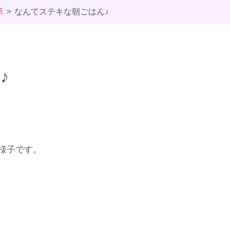
草
なんてステキな朝ごはん♪
♪
様子です。